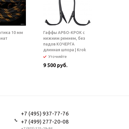
атика 10 мм
Гаффы АРБО-КРОК с
Блок-рол
анат
нижним ремнем, без
ТАРЗАН |
падов КОЧЕРГА
длинная шпора | Krok
Уточняйте
В налич
9 500
руб.
5 950
ру
+7 (495) 937-77-76
+7 (499) 277-20-08
+7 (925) 525-29-84