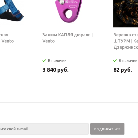
сная
Зажим КАПЛЯ дюраль |
Веревка ст
 Vento
Vento
ШТУРМ | К
Дзержинск
В наличии
В наличии
3 840
руб.
82
руб.