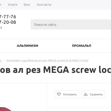
т
Услуги
Блог
Контакты
37-77-76
77-20-08
84
АЛЬПИНИЗМ
ПРОМАЛЬП
и
-
Комплект карабинов ал рез MEGA screw lock K6N | Grivel
 ал рез MEGA screw lock
Отложить
Сравнить