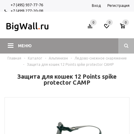
+7 (495) 937-77-76
Вход
Регистрация
+7 (499) 277-20-08
+7 (925) 525-29-84
0
0
0
МЕНЮ
Главная
-
Каталог
-
Альпинизм
-
Ледово-снежное снаряжение
-
Защита для кошек 12 Points spike protector CAMP
Защита для кошек 12 Points spike
protector CAMP