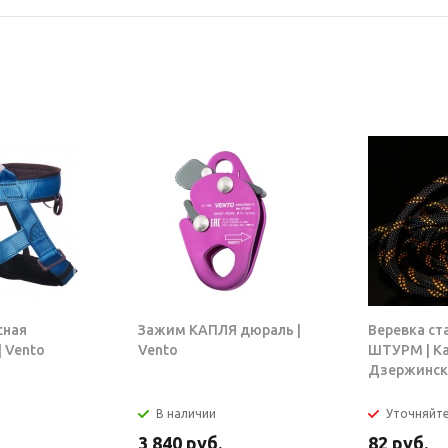
сная
Зажим КАПЛЯ дюраль |
Веревка ст
 Vento
Vento
ШТУРМ | К
Дзержинск
В наличии
Уточняйт
3 840
руб.
82
руб.