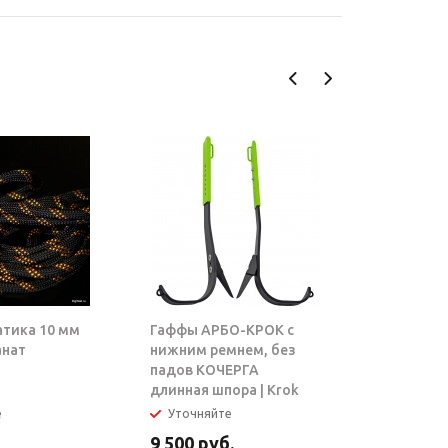
атика 10 мм
Гаффы АРБО-КРОК с
Блок-рол
анат
нижним ремнем, без
ТАРЗАН |
падов КОЧЕРГА
длинная шпора | Krok
е
Уточняйте
В налич
9 500
руб.
5 950
ру