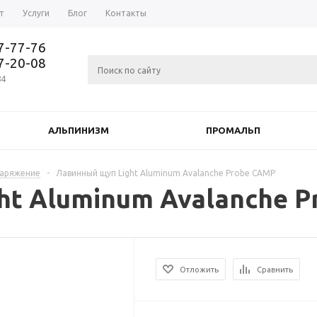
т
Услуги
Блог
Контакты
37-77-76
77-20-08
84
АЛЬПИНИЗМ
ПРОМАЛЬП
наряжение
-
Лавинный щуп Light Aluminum Avalanche Probe CAMP
ht Aluminum Avalanche 
Отложить
Сравнить