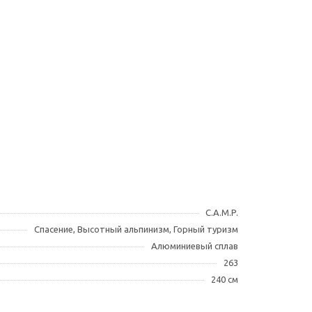
C.A.M.P.
Спасение, Высотный альпинизм, Горный туризм
Алюминиевый сплав
263
240 см