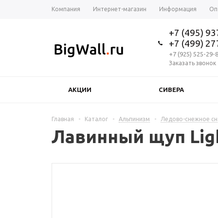
Компания
Интернет-магазин
Информация
Оп
+7 (495) 9
+7 (499) 2
+7 (925) 525-29-
Заказать звонок
АКЦИИ
СИВЕРА
Главная
-
Каталог
-
Альпинизм
-
Ледово-снежное с
Лавинный щуп Lig