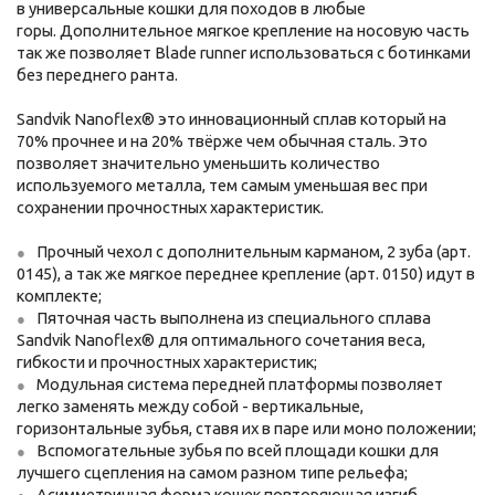
в универсальные кошки для походов в любые
горы. Дополнительное мягкое крепление на носовую часть
так же позволяет Blade runner использоваться с ботинками
без переднего ранта.
Sandvik Nanoflex® это инновационный сплав который на
70% прочнее и на 20% твёрже чем обычная сталь. Это
позволяет значительно уменьшить количество
используемого металла, тем самым уменьшая вес при
сохранении прочностных характеристик.
Прочный чехол с дополнительным карманом, 2 зуба (арт.
0145), а так же мягкое переднее крепление (арт. 0150) идут в
комплекте;
Пяточная часть выполнена из специального сплава
Sandvik Nanoflex® для оптимального сочетания веса,
гибкости и прочностных характеристик;
Модульная система передней платформы позволяет
легко заменять между собой - вертикальные,
горизонтальные зубья, ставя их в паре или моно положении;
Вспомогательные зубья по всей площади кошки для
лучшего сцепления на самом разном типе рельефа;
Асимметричная форма кошек повторяющая изгиб