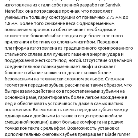
изготовлена из стали собственной разработки Sandvik
Nanoflex: она потрясающе прочная, что позволяет
уменьшить толщину конструкции от привычных 2.75 мм до
1.8 мм. Более того снижение веса с одновременным
повышением прочности обеспечивает необходимое
количество боковой гибкости для еще более плотного
прилегания к ботинку со сложным изгибом. Передняя
платформа изготовлена из традиционного хромированного
стального сплава для лучшего гашения энергии удара и
поддержания жесткости под ногой. Отсутствие отдельной
соединительной планки уменьшает люфт и снижает
боковое сгибание кошки, что делает кошки более
безопасными на технически сложном рельефе. Сложная
геометрия передних зубьев, рассчитана таким образом, что
бы при взаимодействии со второстепенными зубьями на
основной раме, гарантировать более легкое вхождение в
лед и обеспечивать устойчивость даже в самых шатких
положениях. Возможность смены передних зубьев между
одинарным и двойными (а также в отцентрованной или
смещенной позиции) дают больше комфорта на редких
точках контакта с рельефом. Возможность установки
дополнительных снеговых зубьев превращает Blade runner