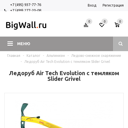
+7 (495) 937-77-76
Вход
Регистрация
+7 (499) 277-20-08
+7 (925) 525-29-84
0
0
0
МЕНЮ
Главная
-
Каталог
-
Альпинизм
-
Ледово-снежное снаряжение
-
Ледоруб Air Tech Evolution с темляком Slider Grivel
Ледоруб Air Tech Evolution с темляком
Slider Grivel