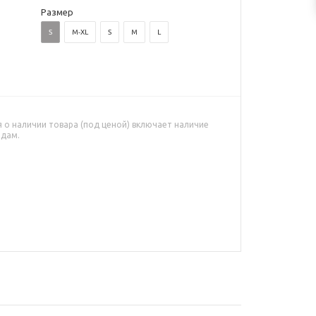
Размер
S
M-XL
S
M
L
о наличии товара (под ценой) включает наличие
адам.