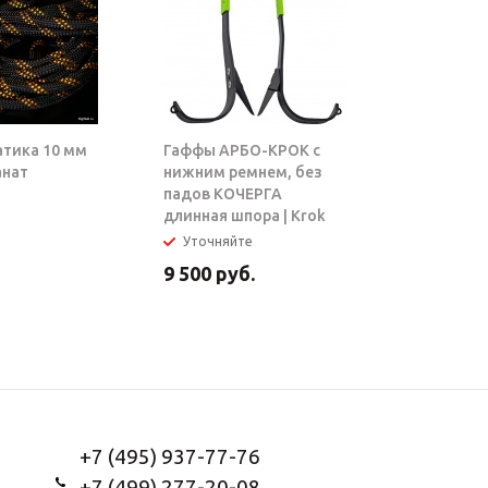
атика 10 мм
Гаффы АРБО-КРОК с
Блок-рол
анат
нижним ремнем, без
ТАРЗАН |
падов КОЧЕРГА
длинная шпора | Krok
Уточняйте
В налич
9 500
руб.
5 950
ру
+7 (495) 937-77-76
+7 (499) 277-20-08