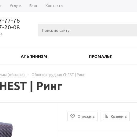
т
Услуги
Блог
Контакты
37-77-76
77-20-08
84
АЛЬПИНИЗМ
ПРОМАЛЬП
емы (обвязки)
-
Обвязка грудная CHEST | Ринг
HEST | Ринг
Отложить
Сравнить