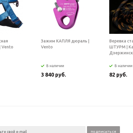
сная
Зажим КАПЛЯ дюраль |
Веревка ст
 Vento
Vento
ШТУРМ | К
Дзержинск
В наличии
В наличии
3 840
руб.
82
руб.