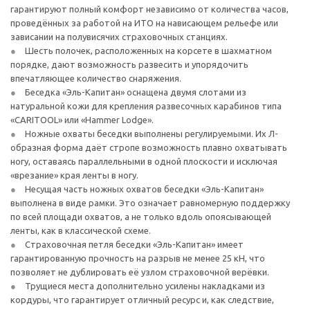
гарантируют полный комфорт независимо от количества часов,
проведённых за работой на ИТО на нависающем рельефе или
зависании на полувисячих страховочных станциях.
Шесть полочек, расположенных на корсете в шахматном
порядке, дают возможность развесить и упорядочить
впечатляющее количество снаряжения.
Беседка «Эль-Капитан» оснащена двумя слотами из
натуральной кожи для крепления развесочных карабинов типа
«CARITOOL» или «Hammer Lodge».
Ножные охваты беседки выполнены регулируемыми. Их Л-
образная форма даёт стропе возможность плавно охватывать
ногу, оставаясь параллельными в одной плоскости и исключая
«врезание» края ленты в ногу.
Несущая часть ножных охватов беседки «Эль-Капитан»
выполнена в виде рамки. Это означает равномерную поддержку
по всей площади охватов, а не только вдоль опоясывающей
ленты, как в классической схеме.
Страховочная петля беседки «Эль-Капитан» имеет
гарантированную прочность на разрыв не менее 25 кН, что
позволяет не дублировать её узлом страховочной верёвки.
Трущиеся места дополнительно усилены накладками из
кордуры, что гарантирует отличный ресурс и, как следствие,