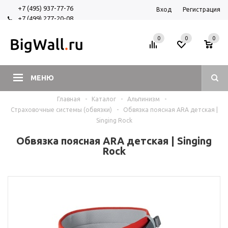
+7 (495) 937-77-76
Вход
Регистрация
+7 (499) 277-20-08
+7 (925) 525-29-84
0
0
0
МЕНЮ
Главная
-
Каталог
-
Альпинизм
-
Страховочные системы (обвязки)
-
Обвязка поясная ARA детская |
Singing Rock
Обвязка поясная ARA детская | Singing
Rock