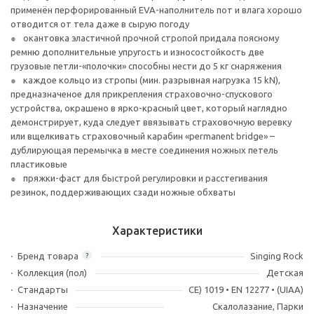
применён перфорированный EVA-наполнитель пот и влага хорошо
отводится от тела даже в сырую погоду
окантовка эластичной прочной стропой придала поясному
ремню дополнительные упругость и износостойкость две
грузовые петли-«полочки» способны нести до 5 кг снаряжения
каждое кольцо из стропы (мин. разрывная нагрузка 15 kN),
предназначеное для прикрепления страховочно-спускового
устройства, окрашено в ярко-красный цвет, который наглядно
демонстрирует, куда следует ввязывать страховочную веревку
или вщелкивать страховочный карабин «permanent bridge» –
дублирующая перемычка в месте соединения ножных петель
пластиковые
пряжки-фаст для быстрой регулировки и расстегивания
резинок, поддерживающих сзади ножные обхваты
Характеристики
Бренд товара
Singing Rock
?
Коллекция (пол)
Детская
Стандарты
CE) 1019 • EN 12277 • (UIAA)
Назначение
Скалолазание, Парки