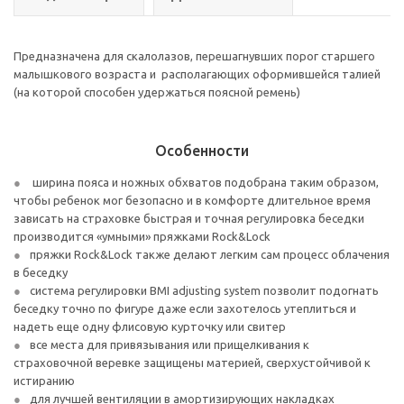
Предназначена для скалолазов, перешагнувших порог старшего
малышкового возраста и располагающих оформившейся талией
(на которой способен удержаться поясной ремень)
Особенности
ширина пояса и ножных обхватов подобрана таким образом,
чтобы ребенок мог безопасно и в комфорте длительное время
зависать на страховке быстрая и точная регулировка беседки
производится «умными» пряжками Rock&Lock
пряжки Rock&Lock также делают легким сам процесс облачения
в беседку
система регулировки BMI adjusting system позволит подогнать
беседку точно по фигуре даже если захотелось утеплиться и
надеть еще одну флисовую курточку или свитер
все места для привязывания или прищелкивания к
страховочной веревке защищены материей, сверхустойчивой к
истиранию
для лучшей вентиляции в амортизирующих накладках