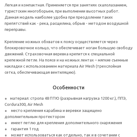
Легкая и компактная. Применяется при занятиях скалолазанием,
туристским многоборьем, при выполнении высотных работ.
Данная модель наиболее удобна при преодолении таких
препятствий как - река, расщелина, обрыв - методом воздушной
переправы.
Крепление ножных обхватов к поясу осуществляется через
блокировочное кольцо, что обеспечивает ногам большую свободу
движений. Страховочная веревка крепится к специальной
крепежной петле. На поясе и на ножных лентах – мягкие съемные
накладки с использованием материала Air Mesh (трехслойная
сетка, обеспечивающая вентиляцию).
Особенности
материал: стропа 48 ПТЮ (разрывная нагрузка 1200 кг.), ППЭ,
Cordura300, Air Mesh
место крепления карабина и веревки защищено
дополнительным протектором
имеет петлю для крепления дополнительного снаряжения
гарантия 1 год
может использоваться как отдельно, так и в сочетании с