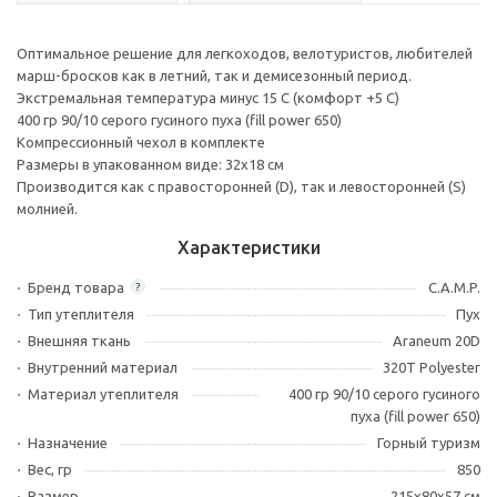
Оптимальное решение для легкоходов, велотуристов, любителей
марш-бросков как в летний, так и демисезонный период.
Экстремальная температура минус 15 С (комфорт +5 С)
400 гр 90/10 серого гусиного пуха (fill power 650)
Компрессионный чехол в комплекте
Размеры в упакованном виде: 32х18 см
Производится как с правосторонней (D), так и левосторонней (S)
молнией.
Характеристики
Бренд товара
C.A.M.P.
?
Тип утеплителя
Пух
Внешняя ткань
Araneum 20D
Внутренний материал
320T Polyester
Материал утеплителя
400 гр 90/10 серого гусиного
пуха (fill power 650)
Назначение
Горный туризм
Вес, гр
850
Размер
215x80x57 см