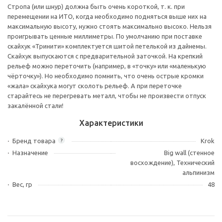
Стропа (или шнур) должна быть очень короткой, т. к. при
перемещении на ИТО, когда необходимо подняться выше них на
максимальную высоту, нужно стоять максимально высоко. Нельзя
проигрывать ценные миллиметры. По умолчанию при поставке
скайхук «Тринити» комплектуется шитой петелькой из дайнемы.
Скайхук выпускаются с предварительной заточкой. На крепкий
рельеф можно переточить (например, в «точку» или «маленькую
чёрточку»). Но необходимо помнить, что очень острые кромки
«жала» скайхука могут сколоть рельеф. А при переточке
старайтесь не перегревать металл, чтобы не произвести отпуск
закалённой стали!
Характеристики
Бренд товара
Krok
?
Назначение
Big wall (стенное
восхождение), Технический
альпинизм
Вес, гр
48