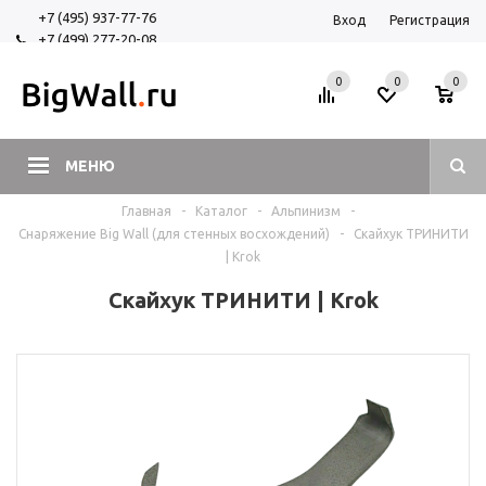
+7 (495) 937-77-76
Вход
Регистрация
+7 (499) 277-20-08
+7 (925) 525-29-84
0
0
0
МЕНЮ
Главная
-
Каталог
-
Альпинизм
-
Снаряжение Big Wall (для стенных восхождений)
-
Скайхук ТРИНИТИ
| Krok
Скайхук ТРИНИТИ | Krok