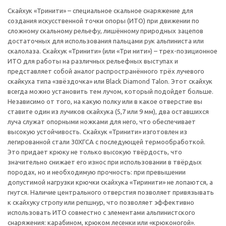
Скайхук «Тринити» – специальное скальное снаряжение для
создания искусственной точки опоры (ИТО) при движении по
сложному скальному рельефу, лишённому природных зацепов
достаточных для использования пальцами рук альпиниста или
скалолаза. Скайхук «Тринити» (или «Три нити») – трех-позиционное
ИТО для работы на различных рельефных выступах и
представляет собой аналог распространённого трёх лучевого
скайкуха типа «звёздочка» или Black Diamond Talon. Этот скайхук
всегда можно установить тем лучом, который подойдет больше.
Независимо от того, на какую полку или в какое отверстие вы
ставите один из лучиков скайхука (5,7 или 9 мм), два оставшихся
луча служат опорными ножками для него, что обеспечивает
высокую устойчивость. Скайхук «Тринити» изготовлен из
легированной стали 30ХГСА с последующей термообработкой.
Это придает крюку не только высокую твёрдость, что
значительно снижает его износ при использовании в твёрдых
породах, но и необходимую прочность: при превышении
допустимой нагрузки крючки скайхука «Тиринити» не лопаются, а
гнутся. Наличие центрального отверстия позволяет привязывать
к скайхуку стропу или репшнур, что позволяет эффективно
использовать ИТО совместно с элементами альпинистского
снаряжения: карабином, крюком лесенки или «крюконогой».