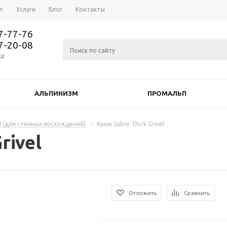
т
Услуги
Блог
Контакты
37-77-76
77-20-08
84
АЛЬПИНИЗМ
ПРОМАЛЬП
l (для стенных восхождений)
-
Крюк Sabre Thick Grivel
rivel
Отложить
Сравнить