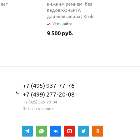
анат
нижним ремнем, без
ТАРЗАН |
падов КОЧЕРГА
длинная шпора | Krok
е
Уточняйте
В налич
9 500
руб.
5 950
ру
+7 (495) 937-77-76
+7 (499) 277-20-08
+7 (925) 525-29-84
Заказать звонок