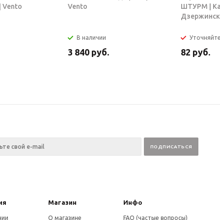
 Vento
Vento
ШТУРМ | К
Дзержинск
В наличии
Уточняйт
3 840
руб.
82
руб.
ия
Магазин
Инфо
нии
О магазине
FAQ (частые вопросы)