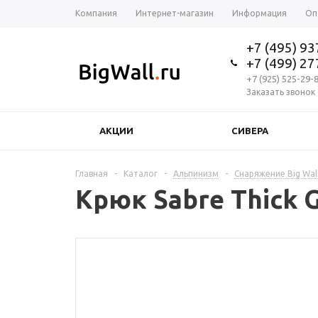
Компания
Интернет-магазин
Информация
Оп
+7 (495) 9
+7 (499) 2
+7 (925) 525-29-
Заказать звонок
АКЦИИ
СИВЕРА
Главная
-
Каталог
-
Альпинизм
-
Снаряжение Big Wal
Крюк Sabre Thick G