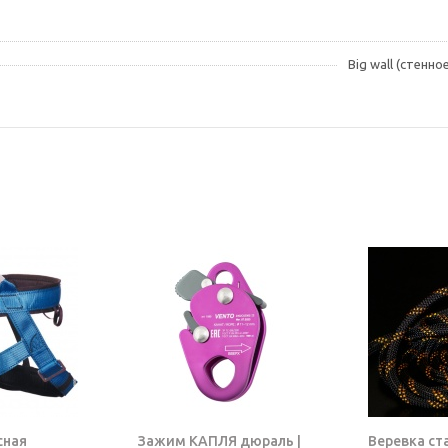
Big wall (стенн
сная
Зажим КАПЛЯ дюраль |
Веревка ст