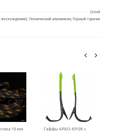
Grivel
ое восхождение), Технический альпинизм, Горный туризм
атика 10 мм
Гаффы АРБО-КРОК с
Блок-рол