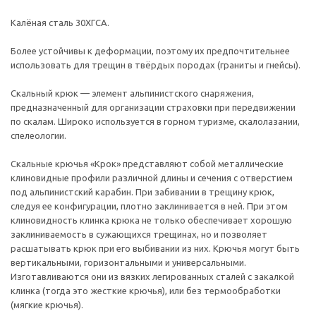
Калёная сталь 30ХГСА.
Более устойчивы к деформации, поэтому их предпочтительнее
использовать для трещин в твёрдых породах (граниты и гнейсы).
Скальный крюк — элемент альпинистского снаряжения,
предназначенный для организации страховки при передвижении
по скалам. Широко используется в горном туризме, скалолазании,
спелеологии.
Скальные крючья «Крок» представляют собой металлические
клиновидные профили различной длины и сечения с отверстием
под альпинистский карабин. При забивании в трещину крюк,
следуя ее конфигурации, плотно заклинивается в ней. При этом
клиновидность клинка крюка не только обеспечивает хорошую
заклиниваемость в сужающихся трещинах, но и позволяет
расшатывать крюк при его выбивании из них. Крючья могут быть
вертикальными, горизонтальными и универсальными.
Изготавливаются они из вязких легированных сталей с закалкой
клинка (тогда это жесткие крючья), или без термообработки
(мягкие крючья).