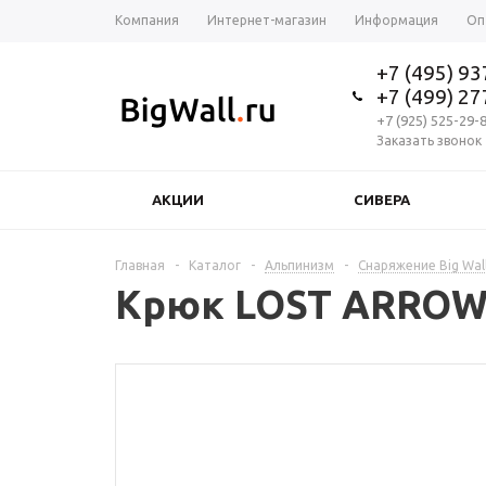
Компания
Интернет-магазин
Информация
Оп
+7 (495) 9
+7 (499) 2
+7 (925) 525-29-
Заказать звонок
АКЦИИ
СИВЕРА
Главная
-
Каталог
-
Альпинизм
-
Снаряжение Big Wal
Крюк LOST ARROW