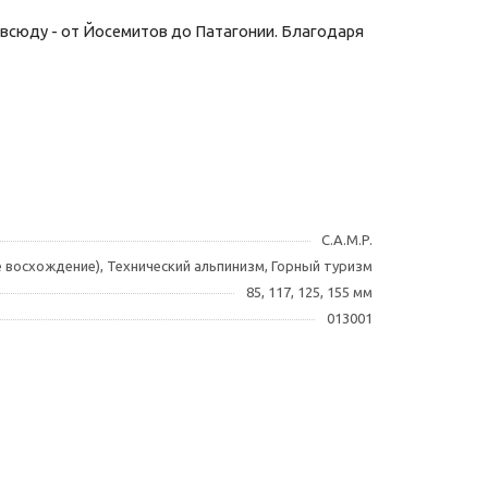
овсюду - от Йосемитов до Патагонии. Благодаря
C.A.M.P.
ое восхождение), Технический альпинизм, Горный туризм
85, 117, 125, 155 мм
013001
)
)