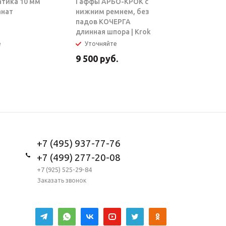
атика 10 мм
Гаффы АРБО-КРОК с
Блок-рол
анат
нижним ремнем, без
ТАРЗАН |
падов КОЧЕРГА
длинная шпора | Krok
е
Уточняйте
В налич
9 500
руб.
5 950
ру
+7 (495) 937-77-76
+7 (499) 277-20-08
+7 (925) 525-29-84
Заказать звонок