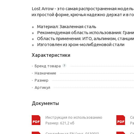
Lost Arrow - это самая распространенная модел
их простой форме, крючья надежно держат и в г
Материал: Закаленная сталь
Рекомендуемая область использования: Гран
Область применения: ИТО, альпинизм, станци
Изготовлен из хром-молибденовой стали
Характеристики
Бренд товара
?
Назначение
Размер
Артикул
Документы
Инструкция по использованию
С
Размер: 621,2 кб
Ра
Сертификат EN (арт. 013001)
С