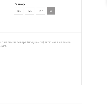
Размер
155
125
117
85
о наличии товара (под ценой) включает наличие
адам.