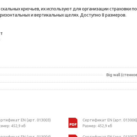
ь скальных крючьев, их используют для организации страховки п
оризонтальных и вертикальных щелях. Доступно 8 размеров.
ит
и
Big wall (стенн
ертификат EN (арт. 013003)
Сертификат EN (арт. 013006
змер: 452,9 кб
Размер: 452,9 кб
ертификат EN (арт. 013004)
Сертификат EN (арт. 013007