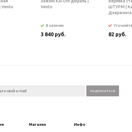
сная
Зажим КАПЛЯ дюраль |
Веревка ст
 Vento
Vento
ШТУРМ | К
Дзержинск
В наличии
Уточняйт
3 840
руб.
82
руб.
ия
Магазин
Инфо