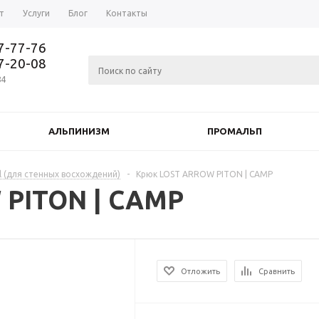
т
Услуги
Блог
Контакты
37-77-76
77-20-08
84
АЛЬПИНИЗМ
ПРОМАЛЬП
l (для стенных восхождений)
-
Крюк LOST ARROW PITON | CAMP
 PITON | CAMP
Отложить
Сравнить