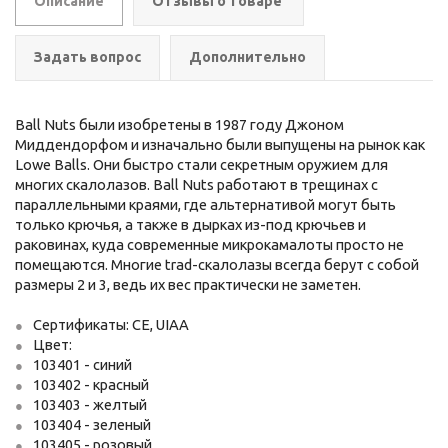
Описание
Отзывы о товаре
Задать вопрос
Дополнительно
Ball Nuts были изобретены в 1987 году Джоном
Миддендорфом и изначально были выпущены на рынок как
Lowe Balls. Они быстро стали секретным оружием для
многих скалолазов. Ball Nuts работают в трещинах с
параллельными краями, где альтернативой могут быть
только крючья, а также в дырках из-под крючьев и
раковинах, куда современные микрокамалоты просто не
помещаются. Многие trad-скалолазы всегда берут с собой
размеры 2 и 3, ведь их вес практически не заметен.
Сертификаты: CE, UIAA
Цвет:
103401 - синий
103402 - красный
103403 - желтый
103404 - зеленый
103405 - розовый