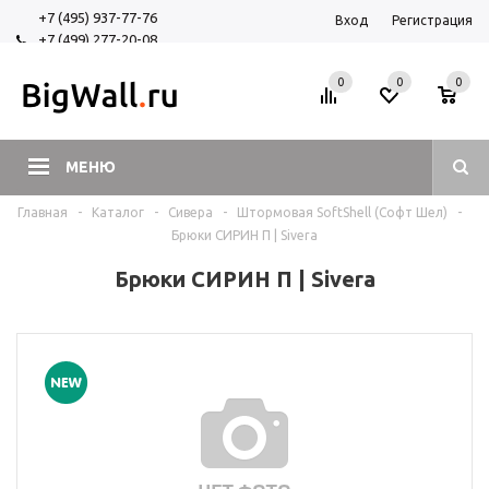
+7 (495) 937-77-76
Вход
Регистрация
+7 (499) 277-20-08
+7 (925) 525-29-84
0
0
0
МЕНЮ
Главная
-
Каталог
-
Сивера
-
Штормовая SoftShell (Софт Шел)
-
Брюки СИРИН П | Sivera
Брюки СИРИН П | Sivera