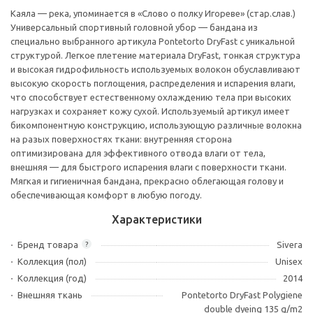
Каяла — река, упоминается в «Слово о полку Игореве» (стар.слав.)
Универсальный спортивный головной убор — бандана из
специально выбранного артикула Pontetorto DryFast с уникальной
структурой. Легкое плетение материала DryFast, тонкая структура
и высокая гидрофильность используемых волокон обуславливают
высокую скорость поглощения, распределения и испарения влаги,
что способствует естественному охлаждению тела при высоких
нагрузках и сохраняет кожу сухой. Используемый артикул имеет
бикомпонентную конструкцию, использующую различные волокна
на разых поверхностях ткани: внутренняя сторона
оптимизирована для эффективного отвода влаги от тела,
внешняя — для быстрого испарения влаги с поверхности ткани.
Мягкая и гигиеничная бандана, прекрасно облегающая голову и
обеспечивающая комфорт в любую погоду.
Характеристики
Бренд товара
Sivera
?
Коллекция (пол)
Unisex
Коллекция (год)
2014
Внешняя ткань
Pontetorto DryFast Polygiene
double dyeing 135 g/m2