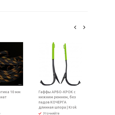
атика 10 мм
Гаффы АРБО-КРОК с
Блок-рол
анат
нижним ремнем, без
ТАРЗАН |
падов КОЧЕРГА
длинная шпора | Krok
е
Уточняйте
В налич