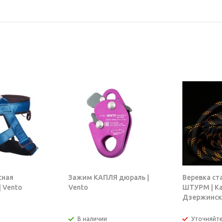
сная
Зажим КАПЛЯ дюраль |
Веревка ст
 Vento
Vento
ШТУРМ | К
Дзержинск
В наличии
Уточняйт