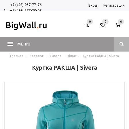
+7 (495) 937-77-76
Вход
Регистрация
+7 (499) 277-20-08
+7 (925) 525-29-84
0
0
0
МЕНЮ
Главная
-
Каталог
-
Сивера
-
Флис
-
Куртка РАКША | Sivera
Куртка РАКША | Sivera