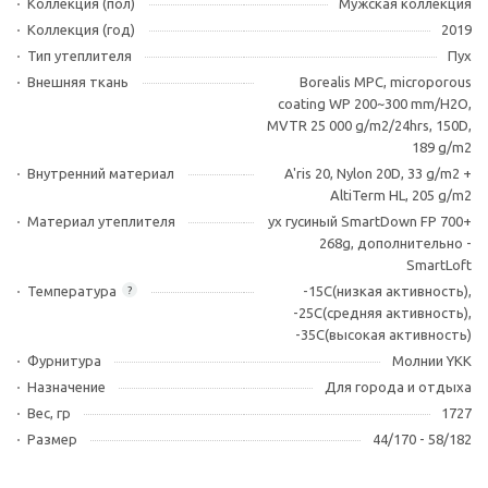
Коллекция (пол)
Мужская коллекция
Коллекция (год)
2019
Тип утеплителя
Пух
Внешняя ткань
Borealis MPC, microporous
coating WP 200~300 mm/H2O,
MVTR 25 000 g/m2/24hrs, 150D,
189 g/m2
Внутренний материал
A'ris 20, Nylon 20D, 33 g/m2 +
AltiTerm HL, 205 g/m2
Материал утеплителя
ух гусиный SmartDown FP 700+
268g, дополнительно -
SmartLoft
Температура
-15С(низкая активность),
?
-25C(средняя активность),
-35C(высокая активность)
Фурнитура
Молнии YKK
Назначение
Для города и отдыха
Вес, гр
1727
Размер
44/170 - 58/182