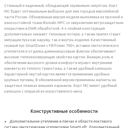
Стильный и надежный, обладающий зауженным силуэтом, Хорт
МС будет оптимальным выбором для зим городов европейской
части России. Обновленная версия модели выполнена из прочной и
износостойкой ткани Borealis MPC со сверхлегким ветрозащитным
покрытием и DWR обработкой. 4-х слойная конструкция
дополнительно снижает тепловые потери, а также препятствует
миграции пуха как наружу, так и внутрь изделия. Качественный
гусиный пух SmartDown c Fill Power 700+, вставки синтетического
утеплителя и отделка длинноворсовым флисом обеспечивают
высокие теплоизолирующие свойства куртки. Важную роль в
обеспечении высокого уровня комфорта играют внутренние
манжеты из теплого трикотажа, а также удобный капюшон.
Характерной чертой куртки является применение удобных
крупных пуговиц. В обновленной версии применены магниты на
защитных планках внешних карманов. Хорт МС имеет удобный
капюшон с опушкой из искусственного меха.
Конструктивные особенности
Дополнительное утепление в плечах и области локтевого
сустава синтетическим утеплителем SmartLoft. Дополнительный