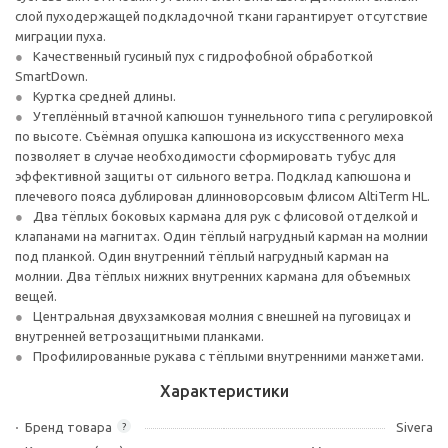
слой пуходержащей подкладочной ткани гарантирует отсутствие
миграции пуха.
Качественный гусиный пух с гидрофобной обработкой
SmartDown.
Куртка средней длины.
Утеплённый втачной капюшон туннельного типа с регулировкой
по высоте. Съёмная опушка капюшона из искусственного меха
позволяет в случае необходимости сформировать тубус для
эффективной защиты от сильного ветра. Подклад капюшона и
плечевого пояса дублирован длинноворсовым флисом AltiTerm HL.
Два тёплых боковых кармана для рук с флисовой отделкой и
клапанами на магнитах. Один тёплый нагрудный карман на молнии
под планкой. Один внутренний тёплый нагрудный карман на
молнии. Два тёплых нижних внутренних кармана для объемных
вещей.
Центральная двухзамковая молния с внешней на пуговицах и
внутренней ветрозащитными планками.
Профилированные рукава с тёплыми внутренними манжетами.
Характеристики
Бренд товара
Sivera
?