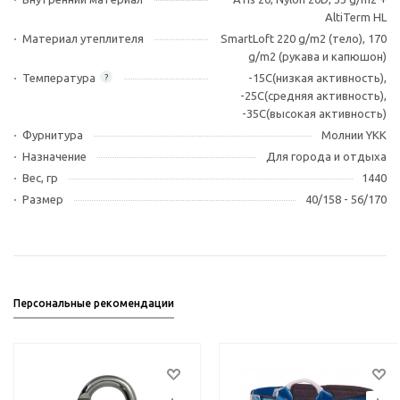
AltiTerm HL
Материал утеплителя
SmartLoft 220 g/m2 (тело), 170
g/m2 (рукава и капюшон)
Температура
-15С(низкая активность),
?
-25C(средняя активность),
-35C(высокая активность)
Фурнитура
Молнии YKK
Назначение
Для города и отдыха
Вес, гр
1440
Размер
40/158 - 56/170
Персональные рекомендации