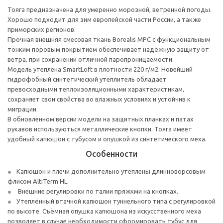
Тояга предназначена для умеренно морозной, ветренной погоды.
Хорошо подходит для зим европейской части России, а также
приморских регионов.
Прочная внешняя смесовая ткань Borealis MPC с функциональным
тонким поровым покрытием обеспечивает надёжную защиту от
ветра, при сохранении отличной паропроницаемости.
Модель утеплена SmartLoft в плотности 220 г/м2. Новейший
гидрофобный синтетический утеплитель обладает
превосходными теплоизоляционными характеристикам,
сохраняет свои свойства во влажных условиях и устойчив к
миграции.
В обновленном версии модели на защитных планках и патах
рукавов используються металлические кнопки. Тояга имеет
удобный капюшон с тубусом и опушкой из синтетического меха.
Особенности
Капюшон и плечи дополнительно утеплены длинноворсовым
флисом AltiTerm HL.
Внешние регулировки по талии пряжкми на кнопках.
Утеплённый втачной капюшон туннельного типа с регулировкой
по высоте. Съёмная опушка капюшона из искусственного меха
позволяет в случае необходимости сформировать тубус для