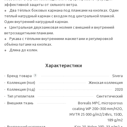
эффективной защиты от сильного ветра.
Два тёплых боковых кармана под планками на кнопках. Один
теплый нагрудный карман с входом под центральной планкой.
Один внутренний нагрудный карман.
Центральная двухзамковая молния с внешней и внутренней
ветрозащитными планками.
Рукава с тёплыми внутренними манжетами и регулировкой
объёма патами на кнопках.
Длина до колен.
Характеристики
Бренд товара
Sivera
?
Коллекция (пол)
Женская коллекция
Коллекция (год)
2020
Тип утеплителя
Синтетический
Внешняя ткань
Borealis MPC, microporous
coating WP 200~300 mm/H2O,
MVTR 25 000 g/m2/24hrs, 150D,
189 g/m2
Внутренний материал
A'ris 20, Nylon 20D, 33 g/m2 +