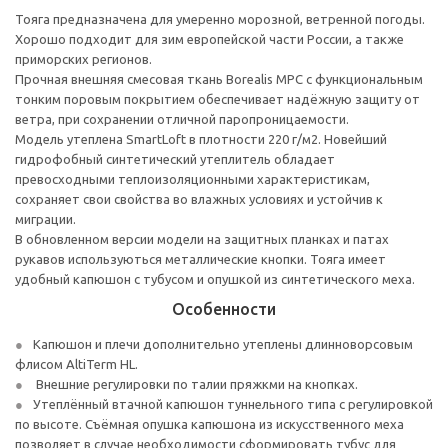
Тояга предназначена для умеренно морозной, ветренной погоды.
Хорошо подходит для зим европейской части России, а также
приморских регионов.
Прочная внешняя смесовая ткань Borealis MPC с функциональным
тонким поровым покрытием обеспечивает надёжную защиту от
ветра, при сохранении отличной паропроницаемости.
Модель утеплена SmartLoft в плотности 220 г/м2. Новейший
гидрофобный синтетический утеплитель обладает
превосходными теплоизоляционными характеристикам,
сохраняет свои свойства во влажных условиях и устойчив к
миграции.
В обновленном версии модели на защитных планках и патах
рукавов используються металлические кнопки. Тояга имеет
удобный капюшон с тубусом и опушкой из синтетического меха.
Особенности
Капюшон и плечи дополнительно утеплены длинноворсовым
флисом AltiTerm HL.
Внешние регулировки по талии пряжкми на кнопках.
Утеплённый втачной капюшон туннельного типа с регулировкой
по высоте. Съёмная опушка капюшона из искусственного меха
позволяет в случае необходимости сформировать тубус для