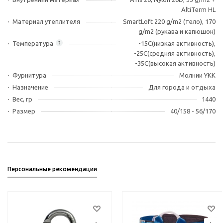
AltiTerm HL
Материал утеплителя
SmartLoft 220 g/m2 (тело), 170
g/m2 (рукава и капюшон)
Температура
-15С(низкая активность),
?
-25C(средняя активность),
-35C(высокая активность)
Фурнитура
Молнии YKK
Назначение
Для города и отдыха
Вес, гр
1440
Размер
40/158 - 56/170
Персональные рекомендации