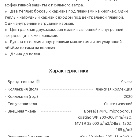
эффективной защиты от сильного ветра.
Два тёплых боковых кармана под планками на кнопках. Один
теплый нагрудный карман с входом под центральной планкой.
Один внутренний нагрудный карман.
Центральная двухзамковая молния с внешней и внутренней
ветрозащитными планками.
Рукава с тёплыми внутренними манжетами и регулировкой
объёма патами на кнопках.
Длина до колен.
Характеристики
Бренд товара
Sivera
?
Коллекция (пол)
Женская коллекция
Коллекция (год)
2020
Тип утеплителя
Синтетический
Внешняя ткань
Borealis MPC, microporous
coating WP 200~300 mm/H2O,
MVTR 25 000 g/m2/24hrs, 150D,
189 g/m2
Внутренний материал
A'ris 20, Nylon 20D, 33 g/m2 +