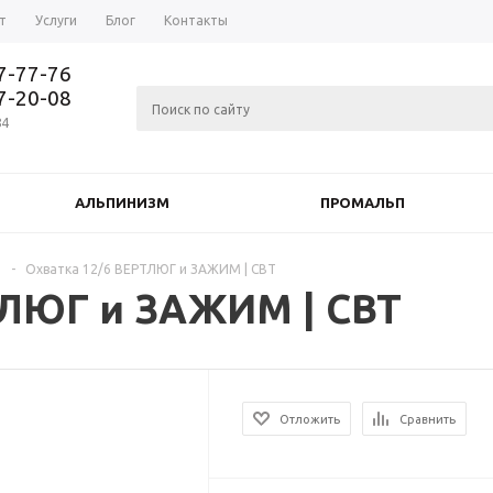
т
Услуги
Блог
Контакты
37-77-76
77-20-08
84
АЛЬПИНИЗМ
ПРОМАЛЬП
и
-
Охватка 12/6 ВЕРТЛЮГ и ЗАЖИМ | СВТ
ТЛЮГ и ЗАЖИМ | СВТ
Отложить
Сравнить