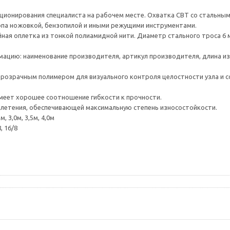
иционирования специалиста на рабочем месте. Охватка СВТ со стальным
опа ножовкой, бензопилой и иными режущими инструментами.
йная оплетка из тонкой полиамидной нити. Диаметр стального троса 6 
ию: наименование производителя, артикул производителя, длина из
розрачным полимером для визуального контроля целостности узла и с
меет хорошее соотношение гибкости к прочности.
плетения, обеспечивающей максимальную степень износостойкости.
 3,0м, 3,5м, 4,0м
, 16/8
.