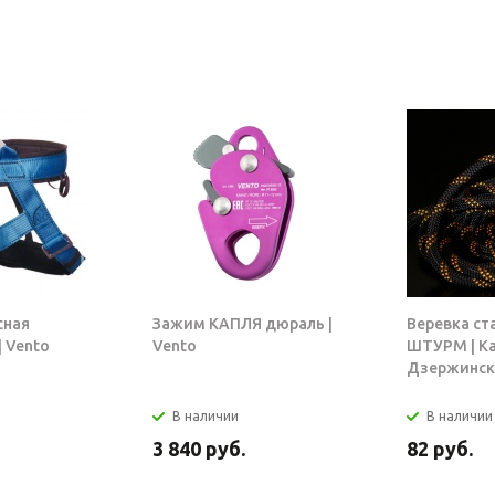
сная
Зажим КАПЛЯ дюраль |
Веревка ст
 Vento
Vento
ШТУРМ | К
Дзержинск
В наличии
В наличии
3 840
руб.
82
руб.