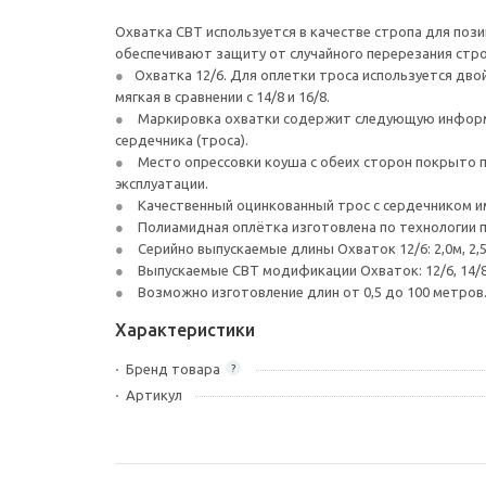
Охватка СВТ используется в качестве стропа для поз
обеспечивают защиту от случайного перерезания стр
Охватка 12/6. Для оплетки троса используется дво
мягкая в сравнении с 14/8 и 16/8.
Маркировка охватки содержит следующую информац
сердечника (троса).
Место опрессовки коуша с обеих сторон покрыто п
эксплуатации.
Качественный оцинкованный трос с сердечником и
Полиамидная оплётка изготовлена по технологии 
Серийно выпускаемые длины Охваток 12/6: 2,0м, 2,5м,
Выпускаемые СВТ модификации Охваток: 12/6, 14/8
Возможно изготовление длин от 0,5 до 100 метров
Характеристики
Бренд товара
?
Артикул