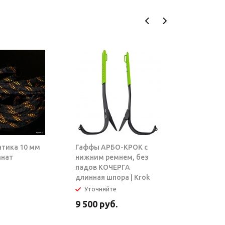
атика 10 мм
Гаффы АРБО-КРОК с
Блок-рол
анат
нижним ремнем, без
ТАРЗАН |
падов КОЧЕРГА
длинная шпора | Krok
Уточняйте
В налич
9 500
руб.
5 950
ру