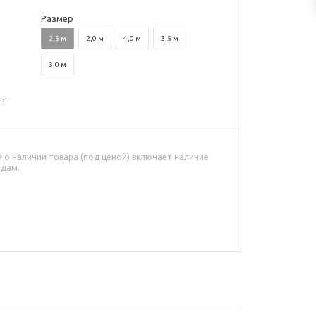
Размер
2,5 м
2,0 м
4,0 м
3,5 м
3,0 м
ВТ
о наличии товара (под ценой) включает наличие
адам.