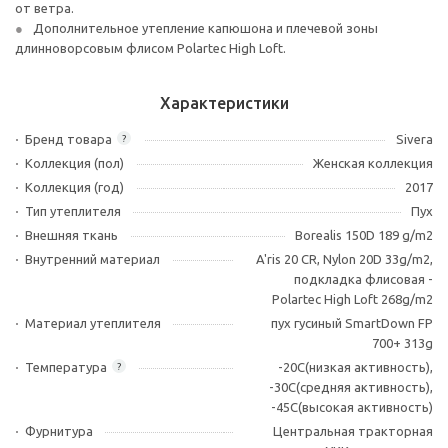
от ветра.
Дополнительное утепление капюшона и плечевой зоны
длинноворсовым флисом Polartec High Loft.
Характеристики
Бренд товара
Sivera
?
Коллекция (пол)
Женская коллекция
Коллекция (год)
2017
Тип утеплителя
Пух
Внешняя ткань
Borealis 150D 189 g/m2
Внутренний материал
A'ris 20 CR, Nylon 20D 33g/m2,
подкладка флисовая -
Polartec High Loft 268g/m2
Материал утеплителя
пух гусиный SmartDown FP
700+ 313g
Температура
-20C(низкая активность),
?
-30C(средняя активность),
-45C(высокая активность)
Фурнитура
Центральная тракторная