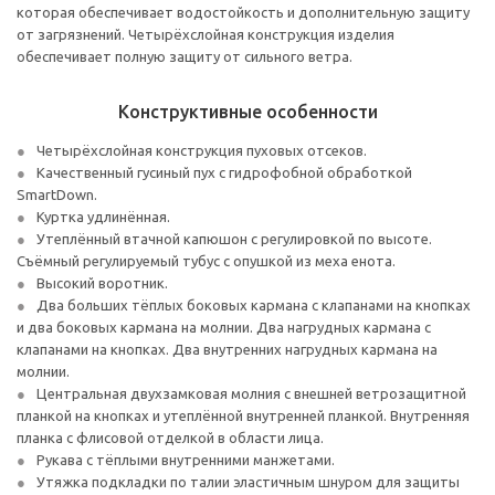
которая обеспечивает водостойкость и дополнительную защиту
от загрязнений. Четырёхслойная конструкция изделия
обеспечивает полную защиту от сильного ветра.
Конструктивные особенности
Четырёхслойная конструкция пуховых отсеков.
Качественный гусиный пух с гидрофобной обработкой
SmartDown.
Куртка удлинённая.
Утеплённый втачной капюшон с регулировкой по высоте.
Съёмный регулируемый тубус с опушкой из меха енота.
Высокий воротник.
Два больших тёплых боковых кармана с клапанами на кнопках
и два боковых кармана на молнии. Два нагрудных кармана с
клапанами на кнопках. Два внутренних нагрудных кармана на
молнии.
Центральная двухзамковая молния с внешней ветрозащитной
планкой на кнопках и утеплённой внутренней планкой. Внутренняя
планка с флисовой отделкой в области лица.
Рукава с тёплыми внутренними манжетами.
Утяжка подкладки по талии эластичным шнуром для защиты