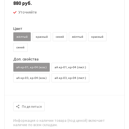
880 руб.
Уточняйте
Цвет
жёлтый
красный
синий
жёлтый
красный
синий
Доп. свойства
аА кр-01, кр-04 (ков.)
аА кр-01, кр-04 (лист.)
аА кр-03, кр-04 (ков.)
аА кр-03, кр-04 (лист.)
Поделиться
Информация о наличии товара (под ценой) включает
наличие по всем складам.