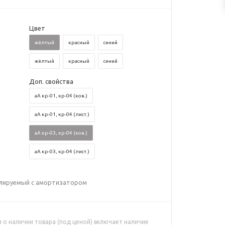
Цвет
жёлтый
красный
синий
жёлтый
красный
синий
Доп. свойства
аА кр-01, кр-04 (ков.)
аА кр-01, кр-04 (лист.)
аА кр-03, кр-04 (ков.)
аА кр-03, кр-04 (лист.)
улируемый с амортизатором
о наличии товара (под ценой) включает наличие