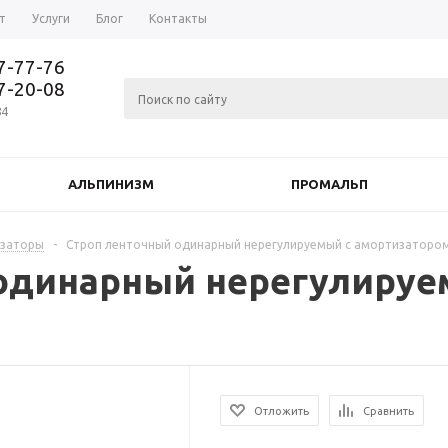
т
Услуги
Блог
Контакты
37-77-76
77-20-08
84
АЛЬПИНИЗМ
ПРОМАЛЬП
изаторы
-
Строп ленточный одинарный нерегулируемый с амортизаторо
одинарный нерегулируе
Отложить
Сравнить