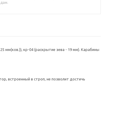
адам.
5 мм(ков.)), кр-04 (раскрытие зева - 19 мм). Карабины
ор, встроенный в строп, не позволит достичь
ельную защиту от травматизма