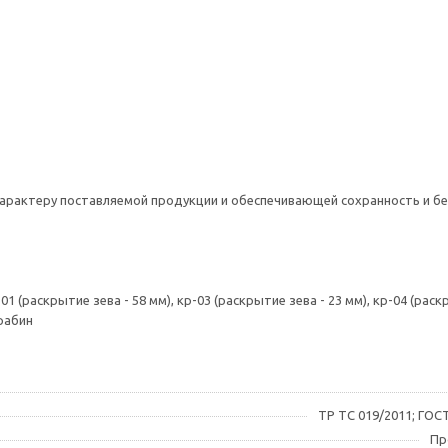
не менее 15 кН
а: есть
30°С до +50°С
5 лет
я: есть
характеру поставляемой продукции и обеспечивающей сохранность и б
 красный
раскрытие зева - 58 мм), кр-03 (раскрытие зева - 23 мм), кр-04 (раск
рабин
ТР ТС 019/2011; ГОСТ
Пр