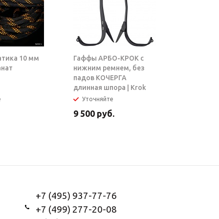
атика 10 мм
Гаффы АРБО-КРОК с
Блок-рол
анат
нижним ремнем, без
ТАРЗАН |
падов КОЧЕРГА
длинная шпора | Krok
е
Уточняйте
В налич
9 500
руб.
5 950
ру
+7 (495) 937-77-76
+7 (499) 277-20-08