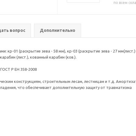
по всем скл
дать вопрос
Дополнительно
р-01 (раскрытие зева - 58 мм), кр-03 (раскрытие зева - 27 мм(лист.) 2
арабин (лист.), кованный карабин (ков.).
 ГОСТ Р ЕН 358-2008
ческим конструкциям, строительным лесам, лестницам и т.д. Амортизат
ремя остановки падения, что обеспечивает дополнит
олиамид
кг.
 м.