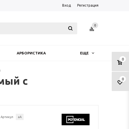
Вход
Регистрация
0
АРБОРИСТИКА
ЕЩЕ
0
м
мый с
0
Артикул
аА