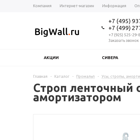
Компания
Интернет-магазин
Информация
Оп
+7 (495) 9
+7 (499) 2
+7 (925) 525-29-
Заказать звонок
АКЦИИ
СИВЕРА
Главная
-
Каталог
-
Промальп
-
Усы, стропы, аморт
Строп ленточный 
амортизатором