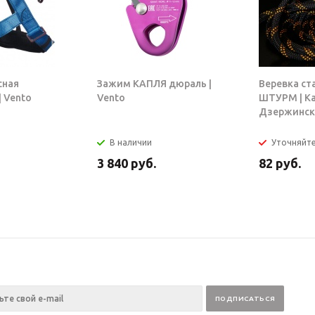
сная
Зажим КАПЛЯ дюраль |
Веревка ст
 Vento
Vento
ШТУРМ | К
Дзержинск
В наличии
Уточняйт
3 840
руб.
82
руб.