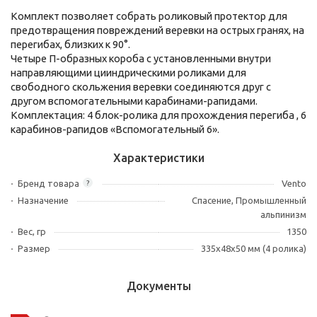
Комплект позволяет собрать роликовый протектор для
предотвращения повреждений веревки на острых гранях, на
перегибах, близких к 90°.
Четыре П-образных короба с установленными внутри
направляющими цииндрическими роликами для
свободного скольжения веревки соединяются друг с
другом вспомогательными карабинами-рапидами.
Комплектация: 4 блок-ролика для прохождения перегиба , 6
карабинов-рапидов «Вспомогательный 6».
Характеристики
Бренд товара
Vento
?
Назначение
Спасение, Промышленный
альпинизм
Вес, гр
1350
Размер
335х48х50 мм (4 ролика)
Документы