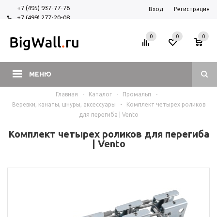
+7 (495) 937-77-76
Вход
Регистрация
+7 (499) 277-20-08
+7 (925) 525-29-84
0
0
0
МЕНЮ
Главная
-
Каталог
-
Промальп
-
Верёвки, канаты, шнуры, аксессуары
-
Комплект четырех роликов
для перегиба | Vento
Комплект четырех роликов для перегиба
| Vento