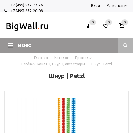
+7 (495) 937-77-76
Вход
Регистрация
+7 (499) 277-20-08
+7 (925) 525-29-84
0
0
0
МЕНЮ
Главная
-
Каталог
-
Промальп
-
Верёвки, канаты, шнуры, аксессуары
-
Шнур | Petzl
Шнур | Petzl