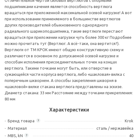
Отличительной чертой силовых вертлюгов с опорными
подшипниками качения является способность вертлюга
вращаться при приложенной максимальной осевой нагрузке! А вот
при использовании применяемого в большинстве вертлюгов
других производителей обыкновенного однорядного
радиального шарикоподшипника, такие вертлюги перестают
вращаться при приложении нагрузки чуть более 300 кг Подробнее
можно прочитать тут (Вертлюг. А всё-таки, она вертится?).
Вертлюги от ТМ КРОК имеют общую конструктивную схему и
различаются в основном по допускаемой осевой нагрузке и
способам исполнения присоединительных точек на концах
вертлюга. Такими точками могут быть, или отверстие в
сужающейся части корпуса вертлюга, либо «шакловая» вилка с
поперечным шкворнем. А способы закрепления шкворня в
«шакловой» вилке стакана вертлюга представлены на эскизе.
Диаметр стакана: 33 мм Расстояние между точками прикрепления:
80 мм
Характеристики
Бренд товара
Krok
?
Материал
сталь / нержавейка
MBS, kN
40
?