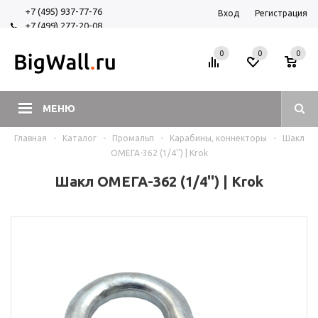
+7 (495) 937-77-76
Вход
Регистрация
+7 (499) 277-20-08
+7 (925) 525-29-84
0
0
0
МЕНЮ
Главная
-
Каталог
-
Промальп
-
Карабины, коннекторы
-
Шакл
ОМЕГА-362 (1/4'') | Krok
Шакл ОМЕГА-362 (1/4'') | Krok