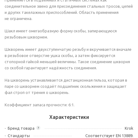
Применяется в подъёмных и статичных системах как
соединительное звено для присоединения стальных тросов, цепей
и других такелажных приспособлений. Область применения
не ограничена.
Шакл имеет омегаобразную форму скобы, запирающуюся
резьбовым шкворнем.
Шкворень имеет двухступенчатую резьбу и вкручивается вначале
в резьбовое отверстие ушка скобы, а затем фиксируется
стопорной гайкой меньшей величины. Такое соединение шкворня
со скобой гарантирует надёжность соединения.
На шкворень устанавливается дистанционная гильза, которая в
паре со шкворнем создаёт подшипник скольжения и защищает
фал строп от трения о шкворень.
Коэффициент запаса прочности: 6:1.
Характеристики
Бренд товара
Krok
?
Стандарты
Соответствует EN 13889.