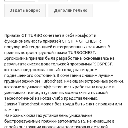
Задать вопрос
Дополнительно
Привязь GT TURBO сочетает в себе комфорт и
функциональность привязей
GT SIT
+
GT CHEST
с
популярной тенденцией интегрированных зажимов. В
привязь встроен грудной зажим
TURBOCHEST
.
Эргономика привязи была разработана, основываясь на
результатах исследовательской программы "SOSPESI",
которая предложила новый взгляд на синдром
подвешенного состояния. В сочетании с нашим лучшим
грудным зажимом Turbochest, имеющем встроенные ролики,
которые улучшают эффективность работы на подъем и
уменьшают износ, эту привязь можно считать самой
технологичной из когда-либо представленных.
Зажим Turbochest может без труда быть снят с привязи или
заменен.
На ножных охватах установлены уникальные
быстроразъемные пряжки-автоматы STS, не имеющие в
своей конструкции кнопок или пластиковых деталей.