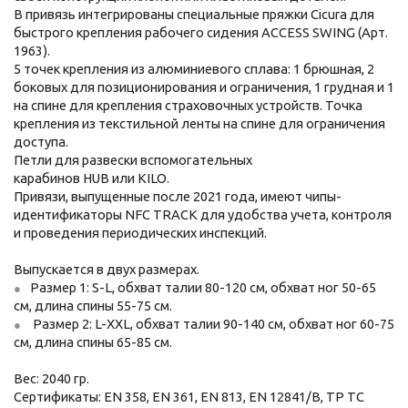
В привязь интегрированы специальные пряжки Cicura для
быстрого крепления рабочего сидения
ACCESS SWING
(Арт.
1963).
5 точек крепления из алюминиевого сплава: 1 брюшная, 2
боковых для позиционирования и ограничения, 1 грудная и 1
на спине для крепления страховочных устройств. Точка
крепления из текстильной ленты на спине для ограничения
доступа.
Петли для развески вспомогательных
карабинов
HUB
или
KILO
.
Привязи, выпущенные после 2021 года, имеют чипы-
идентификаторы NFC TRACK для удобства учета, контроля
и проведения периодических инспекций.
Выпускается в двух размерах.
Размер 1: S-L, обхват талии 80-120 см, обхват ног 50-65
см, длина спины 55-75 см.
Размер 2: L-XXL, обхват талии 90-140 см, обхват ног 60-75
см, длина спины 65-85 см.
Вес: 2040 гр.
Сертификаты: EN 358, EN 361, EN 813, EN 12841/B, ТР ТС