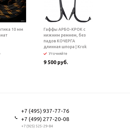
атика 10 мм
Гаффы АРБО-КРОК с
Блок-рол
анат
нижним ремнем, без
ТАРЗАН |
падов КОЧЕРГА
длинная шпора | Krok
е
Уточняйте
В налич
9 500
руб.
5 950
ру
+7 (495) 937-77-76
+7 (499) 277-20-08
+7 (925) 525-29-84