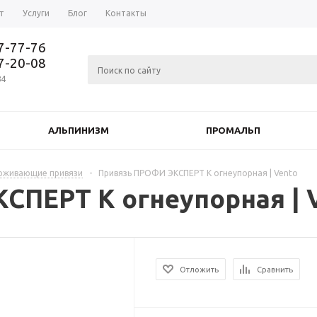
т
Услуги
Блог
Контакты
37-77-76
77-20-08
84
АЛЬПИНИЗМ
ПРОМАЛЬП
ерживающие привязи
-
Привязь ПРОФИ ЭКСПЕРТ К огнеупорная | Vento
СПЕРТ К огнеупорная | 
Отложить
Сравнить