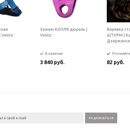
сная
Зажим КАПЛЯ дюраль |
Веревка ст
 Vento
Vento
ШТУРМ | К
Дзержинск
В наличии
Уточняйт
3 840
руб.
82
руб.