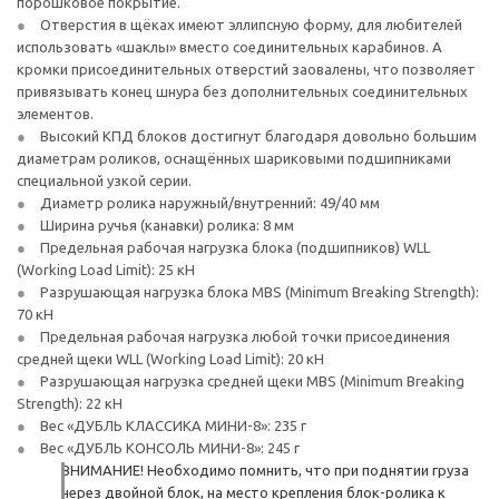
порошковое покрытие.
Отверстия в щёках имеют эллипсную форму, для любителей
использовать «шаклы» вместо соединительных карабинов. А
кромки присоединительных отверстий заовалены, что позволяет
привязывать конец шнура без дополнительных соединительных
элементов.
Высокий КПД блоков достигнут благодаря довольно большим
диаметрам роликов, оснащённых шариковыми подшипниками
специальной узкой серии.
Диаметр ролика наружный/внутренний: 49/40 мм
Ширина ручья (канавки) ролика: 8 мм
Предельная рабочая нагрузка блока (подшипников) WLL
(Working Load Limit): 25 кН
Разрушающая нагрузка блока MBS (Minimum Breaking Strength):
70 кН
Предельная рабочая нагрузка любой точки присоединения
средней щеки WLL (Working Load Limit): 20 кН
Разрушающая нагрузка средней щеки MBS (Minimum Breaking
Strength): 22 кН
Вес «ДУБЛЬ КЛАССИКА МИНИ-8»: 235 г
Вес «ДУБЛЬ КОНСОЛЬ МИНИ-8»: 245 г
ВНИМАНИЕ! Необходимо помнить, что при поднятии груза
через двойной блок, на место крепления блок-ролика к