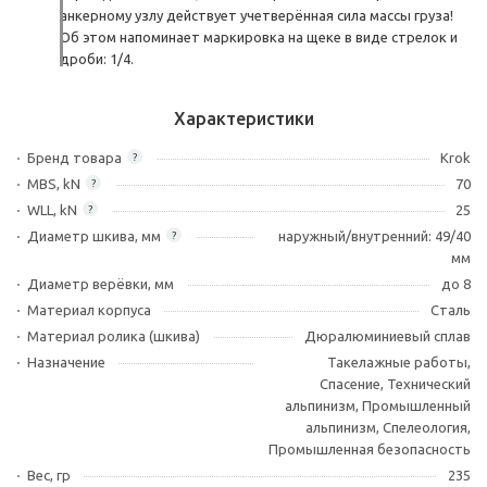
анкерному узлу действует учетверённая сила массы груза!
Об этом напоминает маркировка на щеке в виде стрелок и
дроби: 1/4.
Характеристики
Бренд товара
Krok
?
MBS, kN
70
?
WLL, kN
25
?
Диаметр шкива, мм
наружный/внутренний: 49/40
?
мм
Диаметр верёвки, мм
до 8
Материал корпуса
Сталь
Материал ролика (шкива)
Дюралюминиевый сплав
Назначение
Такелажные работы,
Спасение, Технический
альпинизм, Промышленный
альпинизм, Спелеология,
Промышленная безопасность
Вес, гр
235