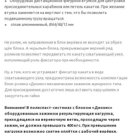
Оборудован дистанционной фигурной втулкой для центровки
присоединительных карабинов или петель канатов. При желании
втулка заменяется на вертлюг с тем, что бы позволить
подвешенному грузу вращаться.
сплав алюминиевый, Ø64/48/12 мм
Ни ролик, ни заправленная в блок верёвка не выходят за обрез
щёк блока. А «крылья» блока, прикрывающие верхний ряд
роликов позволяют передвигать по канату схватывающий узел,
исполняющий роль фиксатора при необходимости.
Ну, а тем, кого не устраивает фиксатор каната в виде
схватывающего узла, предусмотрена возможность комплектации
блок-ролика «Дионис» механическим зажимом жумарного типа.
Для присоединения достаточно лишь вставить пару шпилек и
закрутить их гайки.
Внимание! В полиспаст-системах с блоком «Дионис»
оборудованным зажимом результирующая нагрузка,
приходящаяся на веревочную ветвь, проходящую через
зажим, не должна превышать 400 кгс. При превышении
нагрузки возможно снятие оплётки с рабочей верёвки.