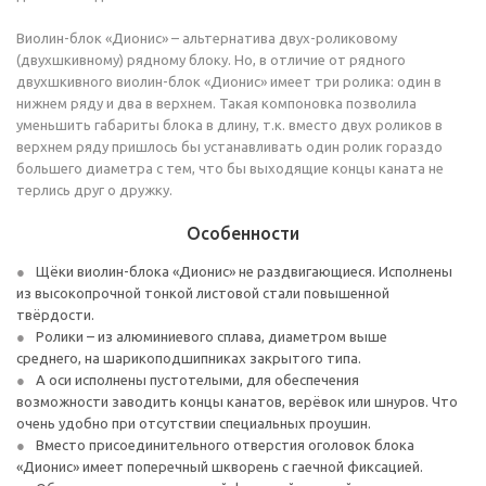
Виолин-блок «Дионис» – альтернатива двух-роликовому
(двухшкивному) рядному блоку. Но, в отличие от рядного
двухшкивного виолин-блок «Дионис» имеет три ролика: один в
нижнем ряду и два в верхнем. Такая компоновка позволила
уменьшить габариты блока в длину, т.к. вместо двух роликов в
верхнем ряду пришлось бы устанавливать один ролик гораздо
большего диаметра с тем, что бы выходящие концы каната не
терлись друг о дружку.
Особенности
Щёки виолин-блока «Дионис» не раздвигающиеся. Исполнены
из высокопрочной тонкой листовой стали повышенной
твёрдости.
Ролики – из алюминиевого сплава, диаметром выше
среднего, на шарикоподшипниках закрытого типа.
А оси исполнены пустотелыми, для обеспечения
возможности заводить концы канатов, верёвок или шнуров. Что
очень удобно при отсутствии специальных проушин.
Вместо присоединительного отверстия оголовок блока
«Дионис» имеет поперечный шкворень с гаечной фиксацией.