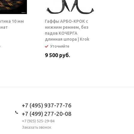
атика 10 мм
Гаффы АРБО-КРОК с
Блок-рол
анат
нижним ремнем, без
ТАРЗАН |
падов КОЧЕРГА
длинная шпора | Krok
е
Уточняйте
В налич
9 500
руб.
5 950
ру
+7 (495) 937-77-76
+7 (499) 277-20-08
+7 (925) 525-29-84
Заказать звонок