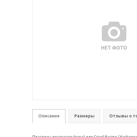
Описание
Размеры
Отзывы о т
Пластины жесткости (пара) для Grivel Racing / Krukonog