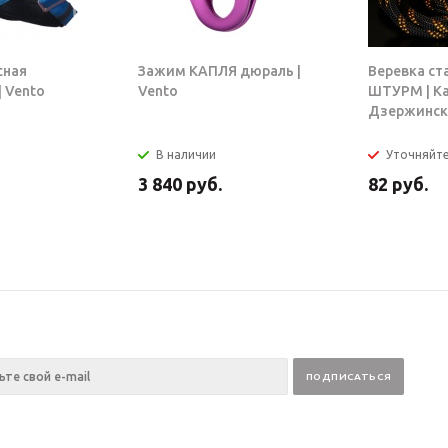
сная
Зажим КАПЛЯ дюраль |
Веревка ст
 Vento
Vento
ШТУРМ | К
Дзержинск
В наличии
Уточняйт
3 840
руб.
82
руб.