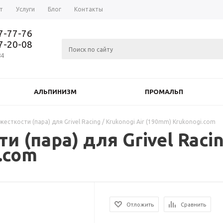
т
Услуги
Блог
Контакты
37-77-76
77-20-08
84
АЛЬПИНИЗМ
ПРОМАЛЬП
есткости (пара) для Grivel Racing / Krukonogi Air (190mm) Krukonogi.com
 (пара) для Grivel Racin
.com
Отложить
Сравнить