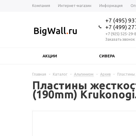
Компания
Интернет-магазин
Информация
Оп
+7 (495) 9
+7 (499) 2
+7 (925) 525-29-
Заказать звонок
АКЦИИ
СИВЕРА
Главная
-
Каталог
-
Альпинизм
-
Архив
-
Пластины ж
Пластины жесткости
(190mm) Krukonogi