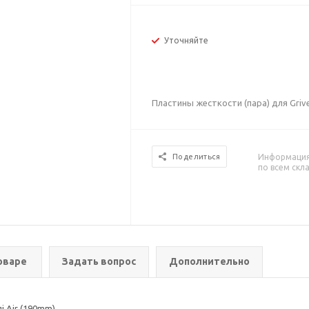
Уточняйте
Пластины жесткости (пара) для Grive
Информация 
Поделиться
по всем скл
оваре
Задать вопрос
Дополнительно
i Air (190mm)