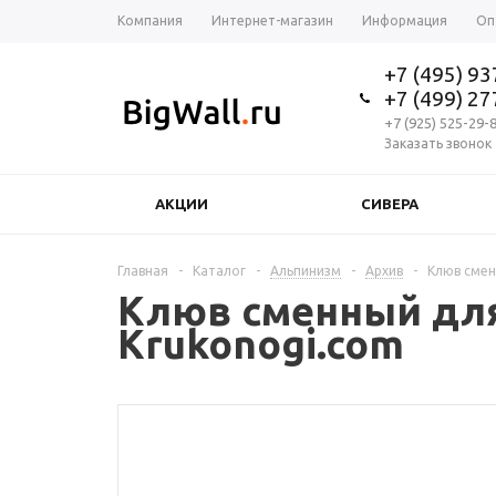
Компания
Интернет-магазин
Информация
Оп
+7 (495) 9
+7 (499) 2
+7 (925) 525-29-
Заказать звонок
АКЦИИ
СИВЕРА
Главная
-
Каталог
-
Альпинизм
-
Архив
-
Клюв сменн
Клюв сменный для G
Krukonogi.com