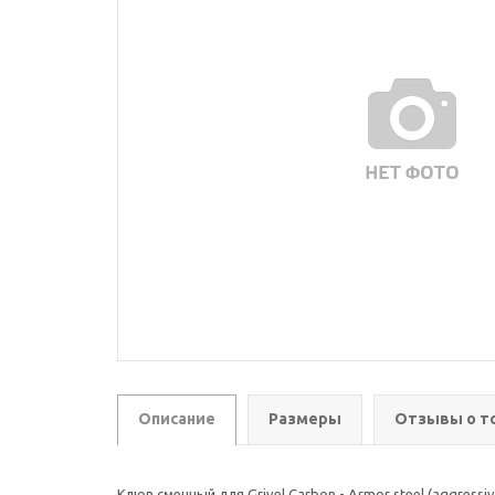
Описание
Размеры
Отзывы о т
Клюв сменный для Grivel Carbon - Armor steel (aggressiv