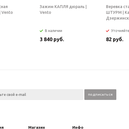
сная
Зажим КАПЛЯ дюраль |
Веревка ст
 Vento
Vento
ШТУРМ | К
Дзержинск
В наличии
Уточняйт
3 840
руб.
82
руб.
ия
Магазин
Инфо