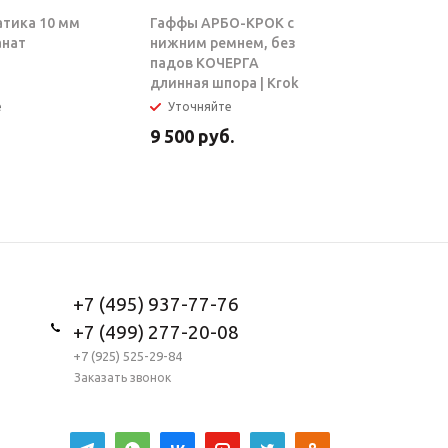
атика 10 мм
Гаффы АРБО-КРОК с
Блок-рол
анат
нижним ремнем, без
ТАРЗАН |
падов КОЧЕРГА
длинная шпора | Krok
е
Уточняйте
В налич
9 500
руб.
5 950
ру
+7 (495) 937-77-76
+7 (499) 277-20-08
+7 (925) 525-29-84
Заказать звонок