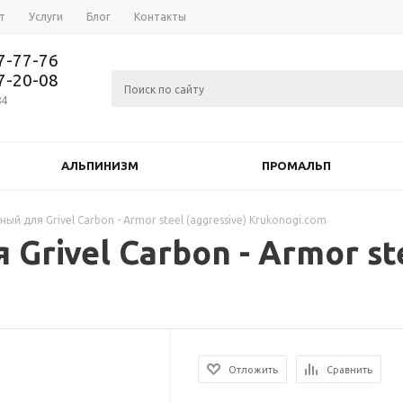
т
Услуги
Блог
Контакты
37-77-76
77-20-08
84
АЛЬПИНИЗМ
ПРОМАЛЬП
ый для Grivel Carbon - Armor steel (aggressive) Krukonogi.com
rivel Carbon - Armor ste
Отложить
Сравнить