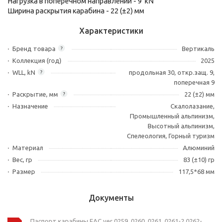
Нагрузка в поперечном направлении - 9 kN
Ширина раскрытия карабина - 22 (±2) мм
Характеристики
Бренд товара
Вертикаль
?
Коллекция (год)
2025
WLL, kN
продольная 30, откр.защ. 9,
?
поперечная 9
Раскрытие, мм
22 (±2) мм
?
Назначение
Скалолазание,
Промышленный альпинизм,
Высотный альпинизм,
Спелеология, Горный туризм
Материал
Алюминий
Вес, гр
83 (±10) гр
Размер
117,5*68 мм
Документы
Паспорт карабины ЕАС ver 0259, 0260, 0261, 0261-2 0262-