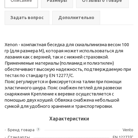
Описание
Размеры
Отзывы о товаре
Задать вопрос
Дополнительно
Xenon - компактная беседка для скиальпинизма весом 100
гр (для размера M), которая может использоваться для
лазания как с верхней, так и с нижней страховкой.
Применяемые материалы (полиамид и полиэтилен)
обеспечивают высокую надежность, подтверждаемую при
тестах по стандарту EN 12277/С.
Пояс регулируется и фиксируется на талии при помощи
эластичного шнура. Пояс снабжен петлей для развески
снаряжения Крепление к веревке осуществляется с
помощью двух коушей. Обвязка снабжена небольшой
сумкой для удобного хранения и транспортировки.
Характеристики
Бренд товара
Vento
?
Стандарты
EN 12277/С